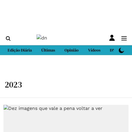
Edição Diária
Últimas
Opinião
Vídeos
DN Sport
2023