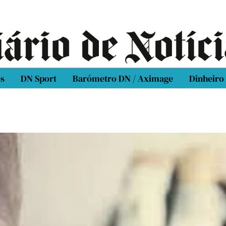
os
DN Sport
Barómetro DN / Aximage
Dinheiro