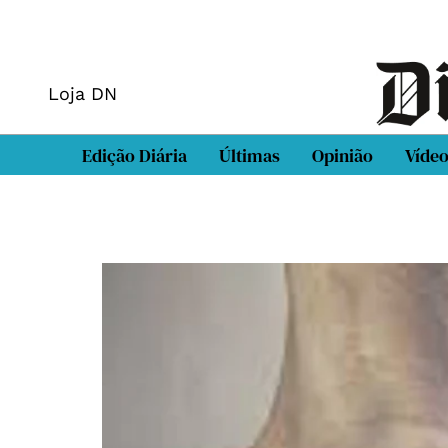
Loja DN
Edição Diária
Últimas
Opinião
Víde