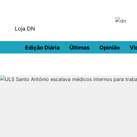
Loja DN
Edição Diária
Últimas
Opinião
Ví