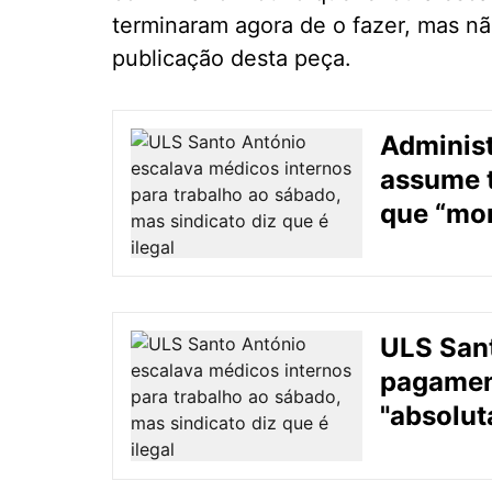
terminaram agora de o fazer, mas nã
publicação desta peça.
Adminis
assume t
que “mo
ULS Sant
pagamen
"absolut