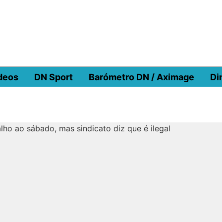
deos
DN Sport
Barómetro DN / Aximage
Di