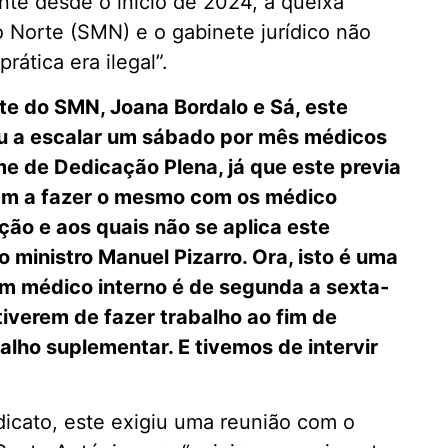
te desde o início de 2024, a queixa
 Norte (SMN) e o gabinete jurídico não
rática era ilegal”.
te do SMN, Joana Bordalo e Sá, este
u a escalar um sábado por mês médicos
me de Dedicação Plena, já que este previa
ram a fazer o mesmo com os médico
ção e aos quais não se aplica este
 ministro Manuel Pizarro. Ora, isto é uma
 um médico interno é de segunda a sexta-
tiverem de fazer trabalho ao fim de
lho suplementar. E tivemos de intervir
icato, este exigiu uma reunião com o