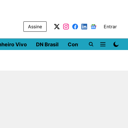
Assine
Entrar
nheiro Vivo
DN Brasil
Conferências
DN LA