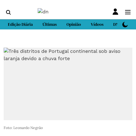
Edição Diária
Últimas
Opinião
Vídeos
DN Sport
Foto: Leonardo Negrão