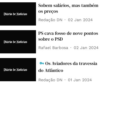
Sobem salários, mas também
os preços
Redação DN
02 Jan 2024
PS cava fosso de nove pontos
sobre o PSD
Rafael Barbosa
02 Jan 2024
Os Aviadores da travessia
do Atlântico
Redação DN
01 Jan 2024