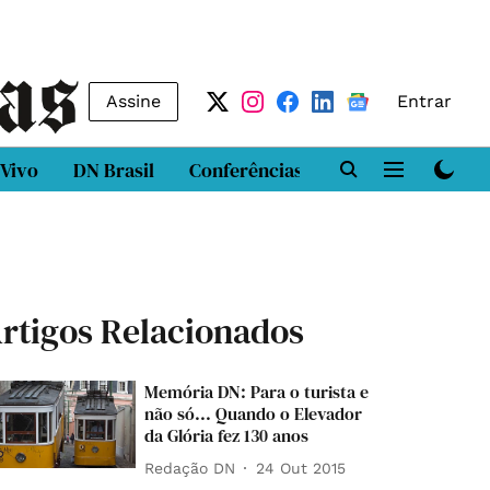
Assine
Entrar
 Vivo
DN Brasil
Conferências
DN LAB
Class
rtigos Relacionados
Memória DN: Para o turista e
não só... Quando o Elevador
da Glória fez 130 anos
Redação DN
24 Out 2015