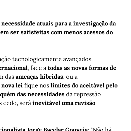
 necessidade atuais para a investigação da
dem ser satisfeitas com menos acessos do
ação tecnologicamente avançados
ernacional
, face a
todas as novas formas de
em das
ameaças híbridas
, ou a
a
nova lei
fique nos
limites do aceitável pelo
aquém das necessidades
da repressão
s cedo, será
inevitável uma revisão
cionalista Jorge Bacelar Gouveia:
"Não há