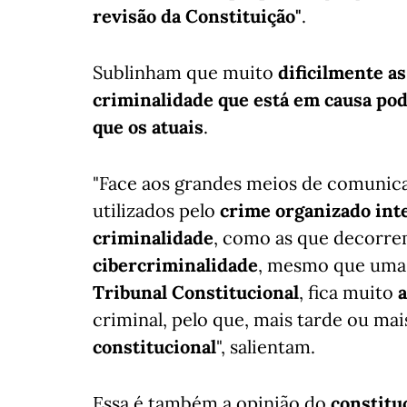
revisão da Constituição"
.
Sublinham que muito
dificilmente as
criminalidade que está em causa po
que os atuais
.
"Face aos grandes meios de comunic
utilizados pelo
crime organizado int
criminalidade
, como as que decorr
cibercriminalidade
, mesmo que um
Tribunal Constitucional
, fica muito
criminal, pelo que, mais tarde ou mai
constitucional
", salientam.
Essa é também a opinião do
constitu