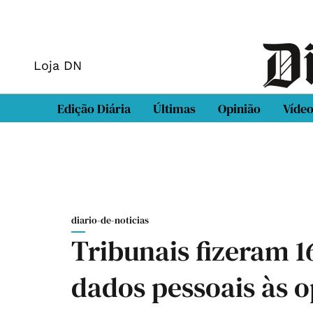
Loja DN
Edição Diária
Últimas
Opinião
Víde
diario-de-noticias
Tribunais fizeram 1
dados pessoais às 