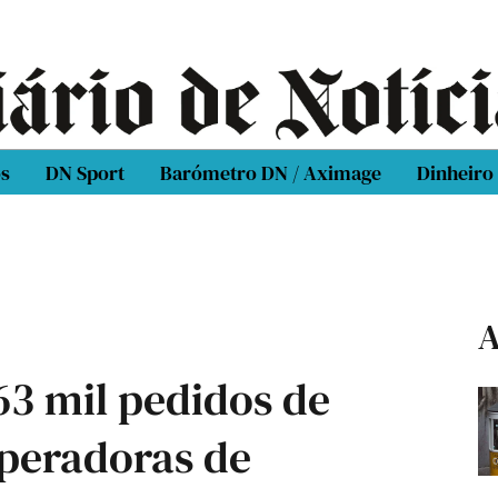
os
DN Sport
Barómetro DN / Aximage
Dinheiro
A
63 mil pedidos de
operadoras de