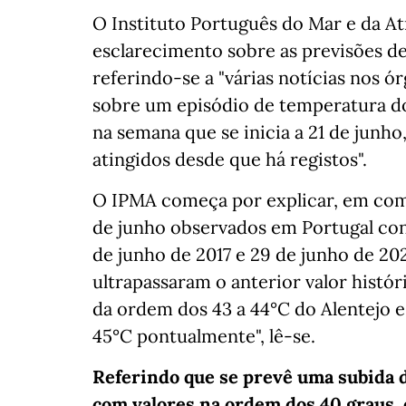
O Instituto Português do Mar e da At
esclarecimento sobre as previsões 
referindo-se a "várias notícias nos ó
sobre um episódio de temperatura do
na semana que se inicia a 21 de junh
atingidos desde que há registos".
O IPMA começa por explicar, em com
de junho observados em Portugal cont
de junho de 2017 e 29 de junho de 202
ultrapassaram o anterior valor histór
da ordem dos 43 a 44°C do Alentejo 
45°C pontualmente", lê-se.
Referindo que se prevê uma subida d
com valores na ordem dos 40 graus, 