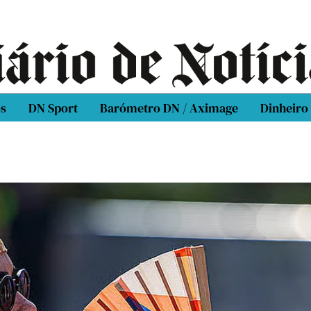
os
DN Sport
Barómetro DN / Aximage
Dinheiro