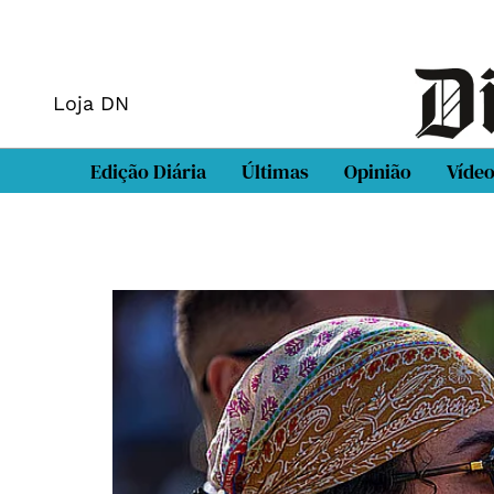
Loja DN
Edição Diária
Últimas
Opinião
Víde