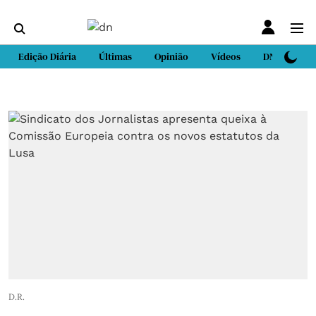
Edição Diária
Últimas
Opinião
Vídeos
DN Sport
D.R.