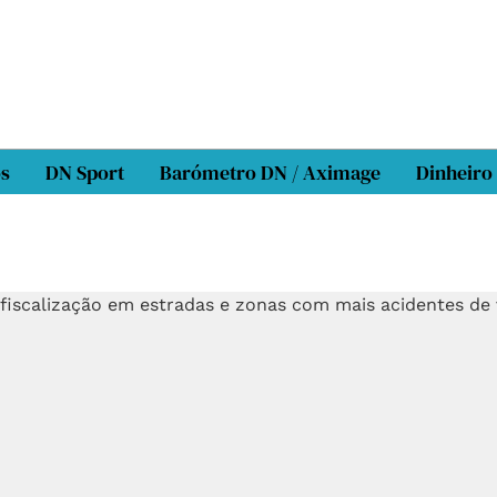
os
DN Sport
Barómetro DN / Aximage
Dinheiro