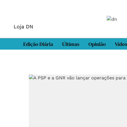
Loja DN
Edição Diária
Últimas
Opinião
Víde