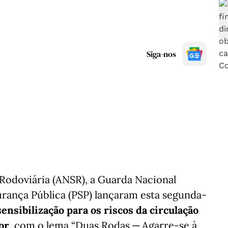
Siga-nos
Rodoviária (ANSR), a Guarda Nacional
urança Pública (PSP) lançaram esta segunda-
nsibilização para os riscos da circulação
or
, com o lema “Duas Rodas ─ Agarre-se à