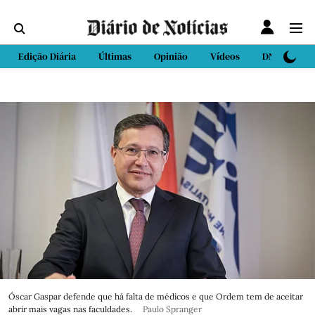
Edição Diária
Últimas
Opinião
Vídeos
DN Sport
Óscar Gaspar defende que há falta de médicos e que Ordem tem de aceitar
abrir mais vagas nas faculdades.
Paulo Spranger