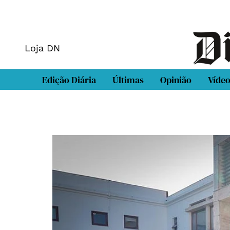
Loja DN
Edição Diária
Últimas
Opinião
Víde