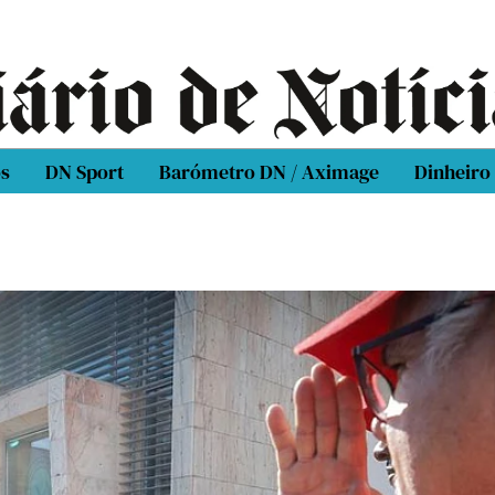
os
DN Sport
Barómetro DN / Aximage
Dinheiro