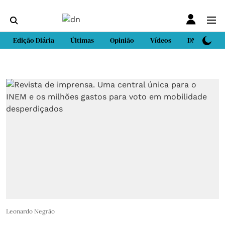
Edição Diária
Últimas
Opinião
Vídeos
DN Sport
Leonardo Negrão