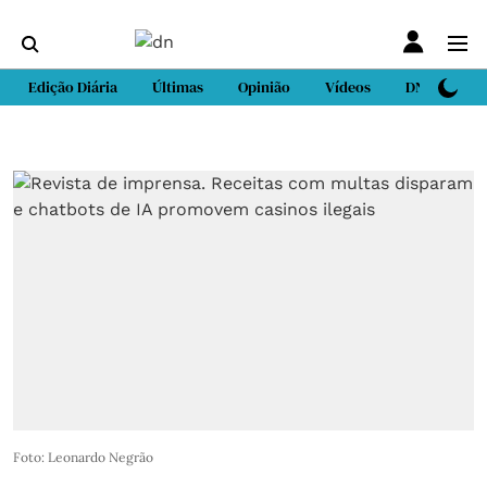
Edição Diária
Últimas
Opinião
Vídeos
DN Sport
Foto: Leonardo Negrão