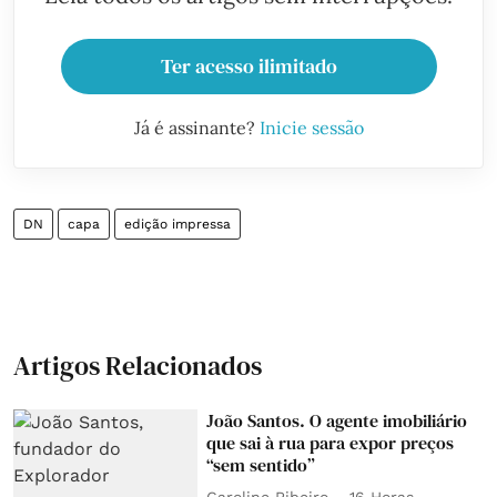
Ter acesso ilimitado
Já é assinante?
Inicie sessão
DN
capa
edição impressa
Artigos Relacionados
João Santos. O agente imobiliário
que sai à rua para expor preços
“sem sentido”