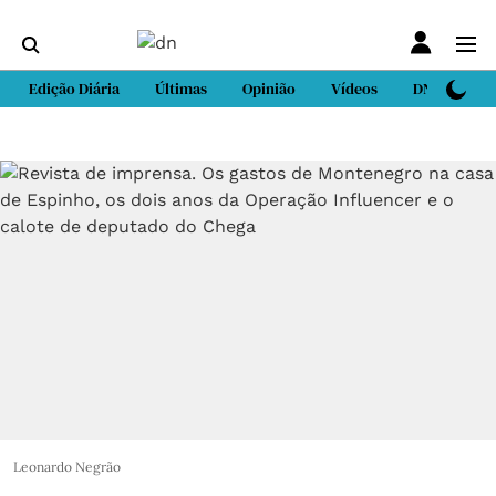
Edição Diária
Últimas
Opinião
Vídeos
DN Sport
Leonardo Negrão