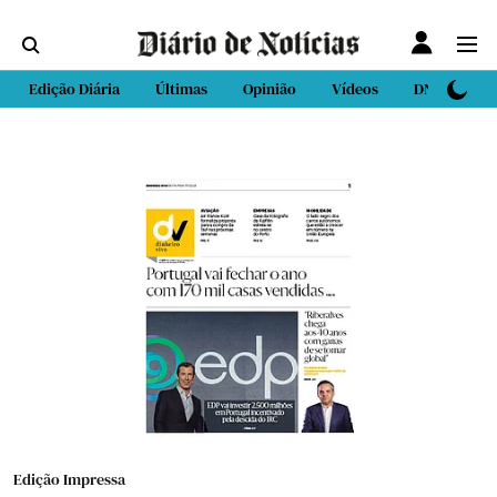
Edição Diária
Últimas
Opinião
Vídeos
DN Sport
Edição Impressa