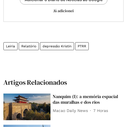
Já adicionei
Leiria
Relatório
depressão Kristin
PTRR
Artigos Relacionados
Nanquim (I): a memória espacial
das muralhas e dos rios
Macao Daily News
7 Horas