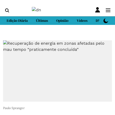
Edição Diária
Últimas
Opinião
Vídeos
DN Sport
Paulo Spranger