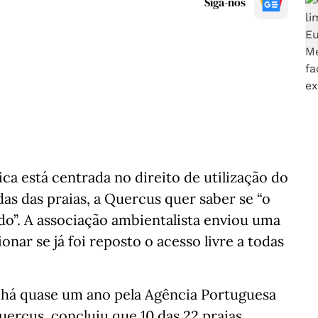
Siga-nos
a está centrada no direito de utilização do
das das praias, a Quercus quer saber se “o
ido”. A associação ambientalista enviou uma
nar se já foi reposto o acesso livre a todas
a há quase um ano pela Agência Portuguesa
ercus, concluiu que 10 das 22 praias