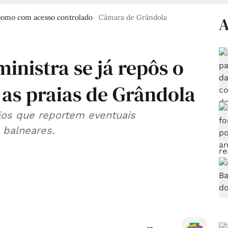
 como com acesso controlado
Câmara de Grândola
A
nistra se já repôs o
 as praias de Grândola
ãos que reportem eventuais
 balneares.