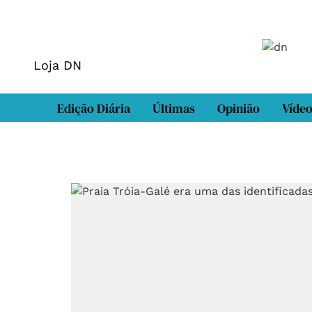
Loja DN
Edição Diária
Últimas
Opinião
Víde