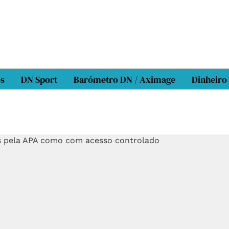
os
DN Sport
Barómetro DN / Aximage
Dinheiro