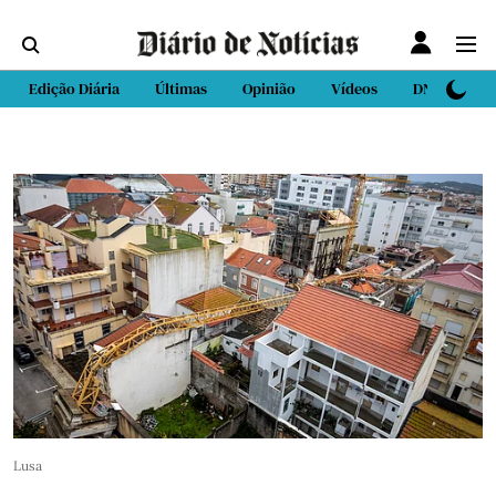
Edição Diária
Últimas
Opinião
Vídeos
DN Sport
Lusa