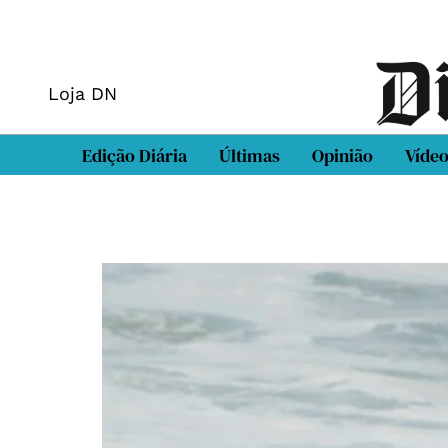
Loja DN
Edição Diária
Últimas
Opinião
Víde