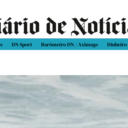
os
DN Sport
Barómetro DN / Aximage
Dinheiro