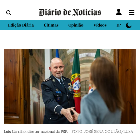
Edição Diária
Últimas
Opinião
Vídeos
DN Sport
Luís Carrilho, diretor nacional da PSP.
FOTO: JOSÉ SENA GOULÃO/LUSA