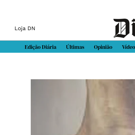
Loja DN
Edição Diária
Últimas
Opinião
Víde