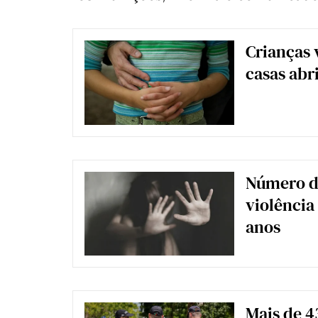
Crianças 
casas abr
Número de
violênci
anos
Mais de 4