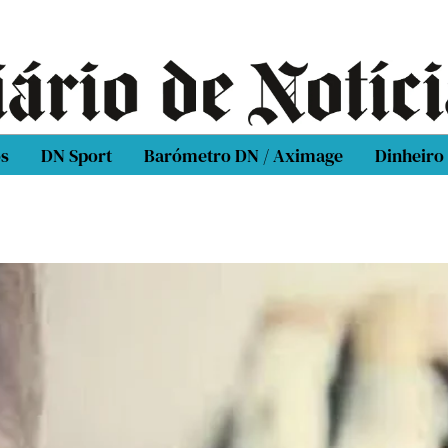
os
DN Sport
Barómetro DN / Aximage
Dinheiro