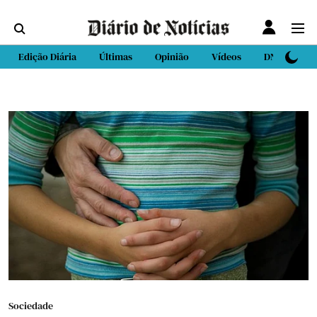
Edição Diária
Últimas
Opinião
Vídeos
DN Sport
Sociedade