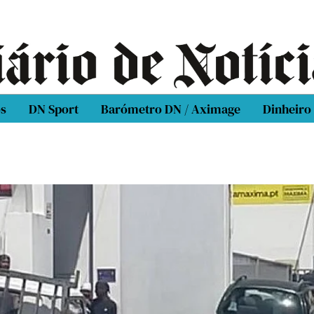
os
DN Sport
Barómetro DN / Aximage
Dinheiro