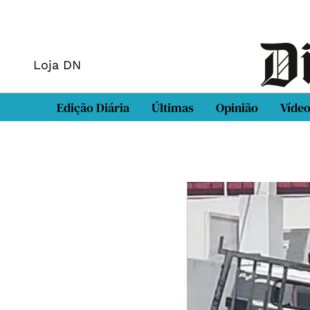
Loja DN
Edição Diária
Últimas
Opinião
Víde