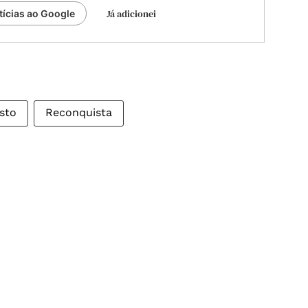
Já adicionei
tícias ao Google
sto
Reconquista