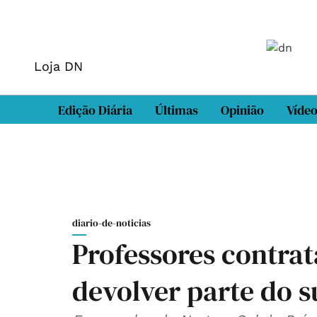
Loja DN
Edição Diária
Últimas
Opinião
Víde
diario-de-noticias
Professores contra
devolver parte do s