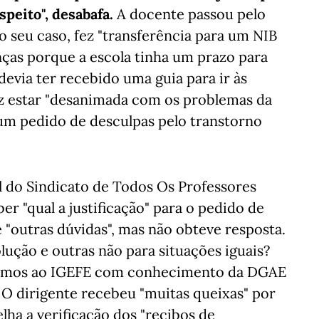
espeito", desabafa.
A docente passou pelo
 seu caso, fez "transferência para um NIB
nças porque a escola tinha um prazo para
devia ter recebido uma guia para ir às
diz estar "desanimada com os problemas da
 "um pedido de desculpas pelo transtorno
 do Sindicato de Todos Os Professores
er "qual a justificação" para o pedido de
 "outras dúvidas", mas não obteve resposta.
ução e outras não para situações iguais?
ocamos ao IGEFE com conhecimento da DGAE
. O dirigente recebeu "muitas queixas" por
lha a verificação dos "recibos de