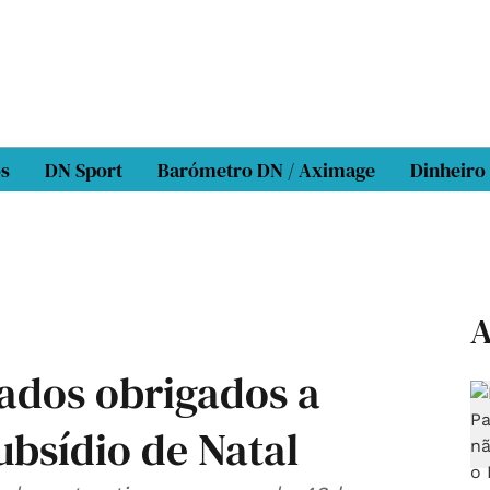
os
DN Sport
Barómetro DN / Aximage
Dinheiro
A
tados obrigados a
ubsídio de Natal