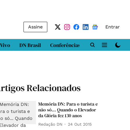
Assine
Entrar
 Vivo
DN Brasil
Conferências
DN LAB
Class
rtigos Relacionados
Memória DN: Para o turista e
não só... Quando o Elevador
da Glória fez 130 anos
Redação DN
24 Out 2015