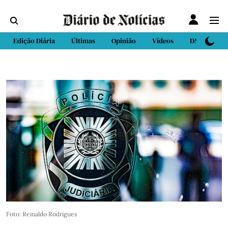
Edição Diária
Últimas
Opinião
Vídeos
DN Sport
Foto: Reinaldo Rodrigues