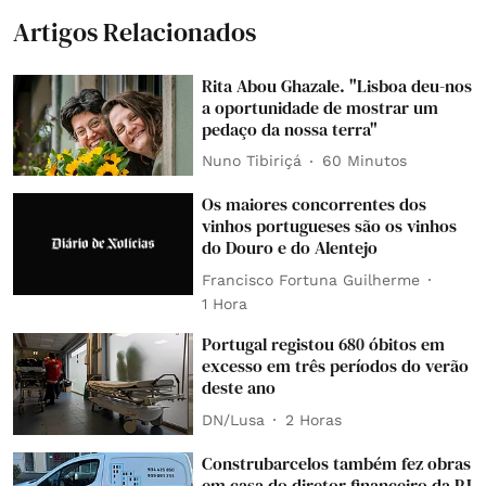
Artigos Relacionados
Rita Abou Ghazale. "Lisboa deu-nos
a oportunidade de mostrar um
pedaço da nossa terra"
Nuno Tibiriçá
60 Minutos
Os maiores concorrentes dos
vinhos portugueses são os vinhos
do Douro e do Alentejo
Francisco Fortuna Guilherme
1 Hora
Portugal registou 680 óbitos em
excesso em três períodos do verão
deste ano
DN/Lusa
2 Horas
Construbarcelos também fez obras
em casa do diretor financeiro da PJ