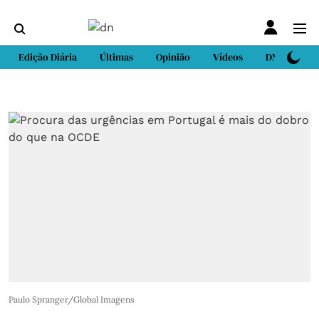
Edição Diária
Últimas
Opinião
Vídeos
DN Sport
Paulo Spranger/Global Imagens