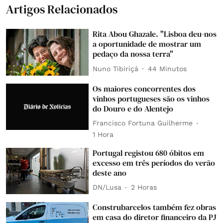
Artigos Relacionados
Rita Abou Ghazale. "Lisboa deu-nos
a oportunidade de mostrar um
pedaço da nossa terra"
Nuno Tibiriçá
44 Minutos
Os maiores concorrentes dos
vinhos portugueses são os vinhos
do Douro e do Alentejo
Francisco Fortuna Guilherme
1 Hora
Portugal registou 680 óbitos em
excesso em três períodos do verão
deste ano
DN/Lusa
2 Horas
Construbarcelos também fez obras
em casa do diretor financeiro da PJ