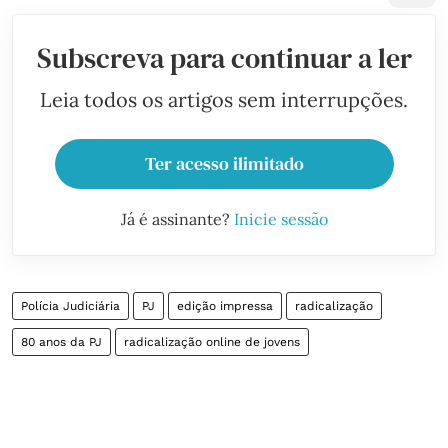
Subscreva para continuar a ler
Leia todos os artigos sem interrupções.
Ter acesso ilimitado
Já é assinante?
Inicie sessão
Polícia Judiciária
PJ
edição impressa
radicalização
80 anos da PJ
radicalização online de jovens