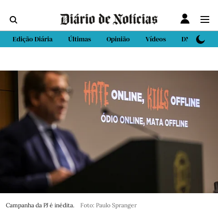
Edição Diária
Últimas
Opinião
Vídeos
DN Sport
Campanha da PJ é inédita.
Foto: Paulo Spranger