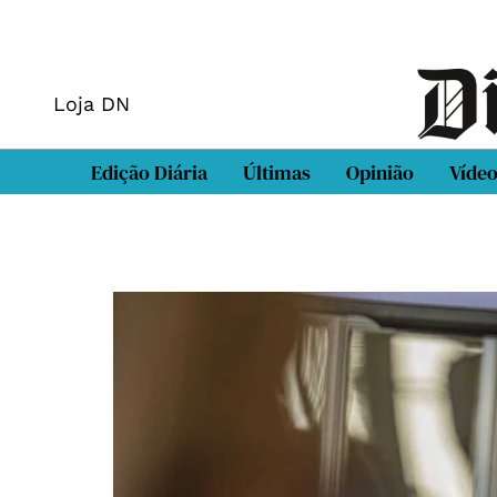
Loja DN
Edição Diária
Últimas
Opinião
Víde