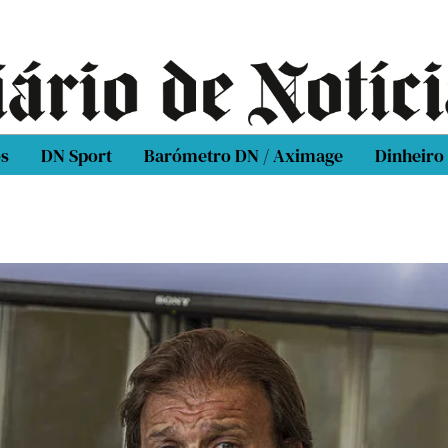
os
DN Sport
Barómetro DN / Aximage
Dinheiro