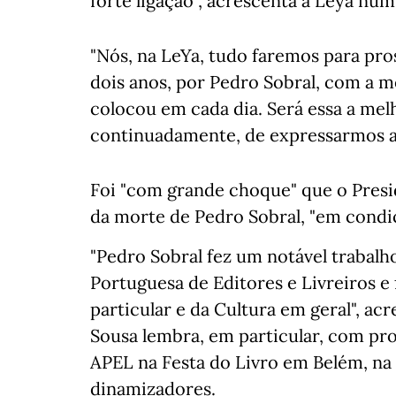
forte ligação", acrescenta a Leya nu
"Nós, na LeYa, tudo faremos para pro
dois anos, por Pedro Sobral, com a 
colocou em cada dia. Será essa a me
continuadamente, de expressarmos a 
Foi "com grande choque" que o Pres
da morte de Pedro Sobral, "em condiç
"Pedro Sobral fez um notável trabal
Portuguesa de Editores e Livreiros e 
particular e da Cultura em geral", a
Sousa lembra, em particular, com pr
APEL na Festa do Livro em Belém, na 
dinamizadores.