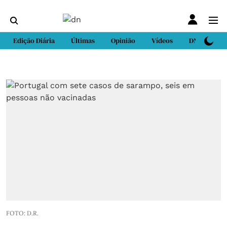
Edição Diária
Últimas
Opinião
Vídeos
DN Sport
FOTO: D.R.