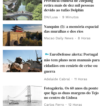
Província chinesa de Zhejiang
retira mais de dez mil pessoas
devido ao tufão Dolphin
DN/Lusa
9 Minutos
Nanquim (I): a memória espacial
das muralhas e dos rios
Macao Daily News
8 Horas
EuroDefense alerta: Portugal
não tem plano nem manuais para
cidadãos em cenário de crise ou
guerra
Adelaide Cabral
11 Horas
Fotogaleria. Os 60 anos da ponte
que liga as duas margens do Tejo
no centro de Lisboa
Carlos Ferro
12 Horas