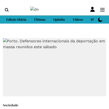
Edição Diária
Últimas
Opinião
Vídeos
DN Sport
Sociedade