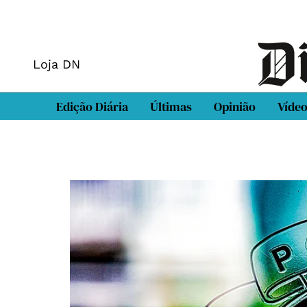
Loja DN
Edição Diária
Últimas
Opinião
Víde