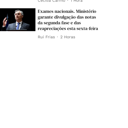
Cecília Carmo
1 Hora
Exames nacionais. Ministério
garante divulgação das notas
da segunda fase e das
reapreciações esta sexta-feira
Rui Frias
2 Horas