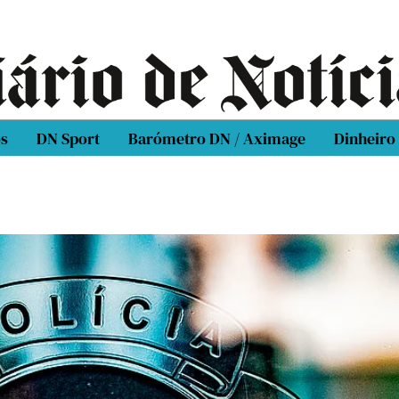
os
DN Sport
Barómetro DN / Aximage
Dinheiro