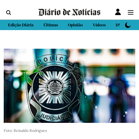
Edição Diária
Últimas
Opinião
Vídeos
DN Sport
Foto: Reinaldo Rodrigues