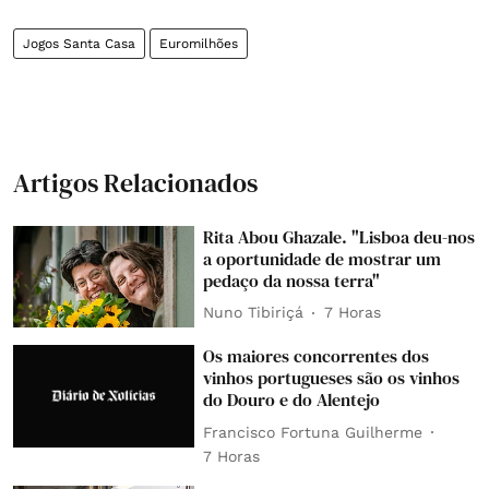
Jogos Santa Casa
Euromilhões
Artigos Relacionados
Rita Abou Ghazale. "Lisboa deu-nos
a oportunidade de mostrar um
pedaço da nossa terra"
Nuno Tibiriçá
7 Horas
Os maiores concorrentes dos
vinhos portugueses são os vinhos
do Douro e do Alentejo
Francisco Fortuna Guilherme
7 Horas