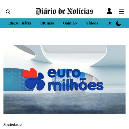
Edição Diária
Últimas
Opinião
Vídeos
DN Sport
Sociedade