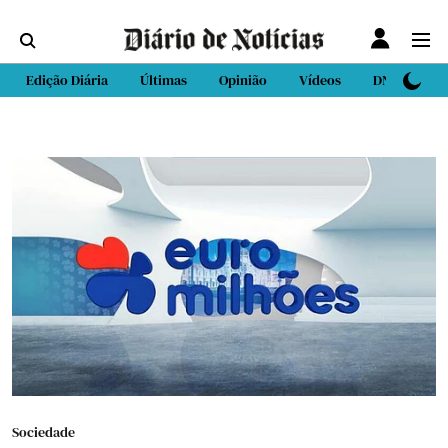
Edição Diária
Últimas
Opinião
Vídeos
DN Sport
Sociedade