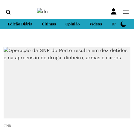
Edição Diária
Últimas
Opinião
Vídeos
DN Sport
GNR