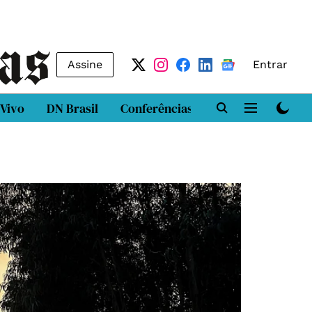
Assine
Entrar
 Vivo
DN Brasil
Conferências
DN LAB
Class