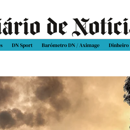
os
DN Sport
Barómetro DN / Aximage
Dinheiro