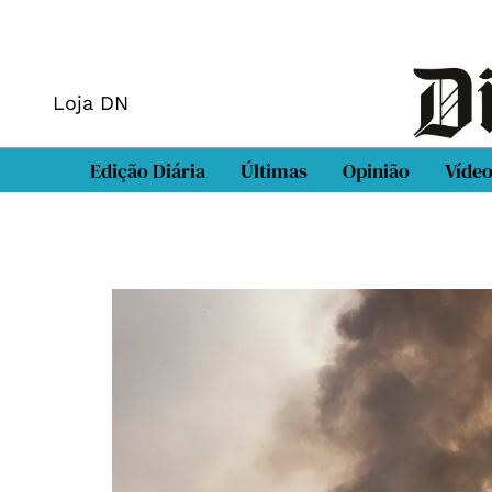
Loja DN
Edição Diária
Últimas
Opinião
Víde