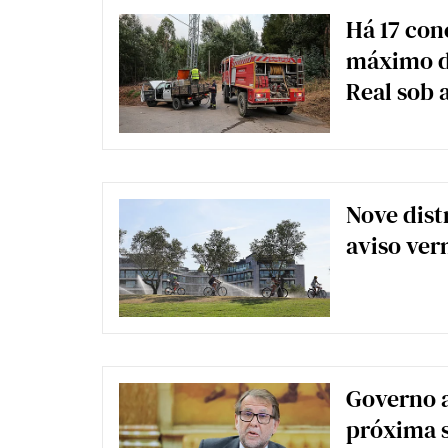
Há 17 con
máximo de
Real sob 
Nove dist
aviso ver
Governo a
próxima 