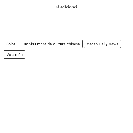
Já adicionei
China
Um vislumbre da cultura chinesa
Macao Daily News
Mausoléu