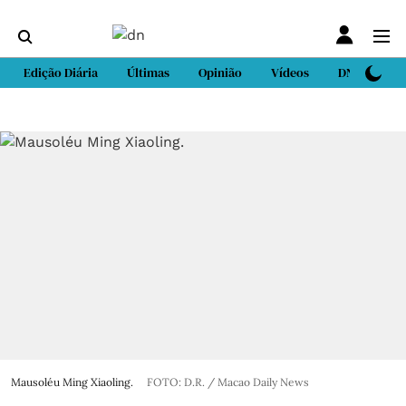
Edição Diária
Últimas
Opinião
Vídeos
DN Sport
Mausoléu Ming Xiaoling.
FOTO: D.R. / Macao Daily News