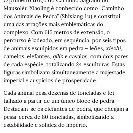
O primeiro troço do Caminho Sagrado do
Mausoléu Xiaoling é conhecido como “Caminho
dos Animais de Pedra” (Shixiang Lu) e constitui
uma das atrações mais emblemáticas do
complexo. Com 615 metros de extensão, o
percurso é ladeado, em sequência, por seis tipos
de animais esculpidos em pedra – leões,
xiezhi
,
camelos, elefantes,
qilin
e cavalos, com dois pares
de cada espécie, totalizando 24 esculturas. Estas
figuras simbolizam simultaneamente a majestade
imperial e auspícios de prosperidade.
Cada animal pesa dezenas de toneladas e foi
talhado a partir de um único bloco de pedra.
Destacam-se os elefantes de pedra, que chegam a
pesar cerca de 80 toneladas, simbolizando a
estabilidade e solidez do império.