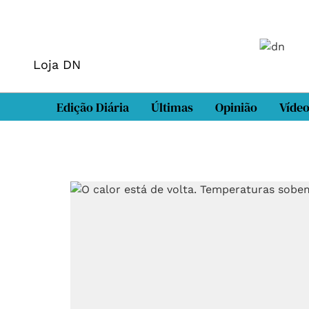
Loja DN
Edição Diária
Últimas
Opinião
Víde