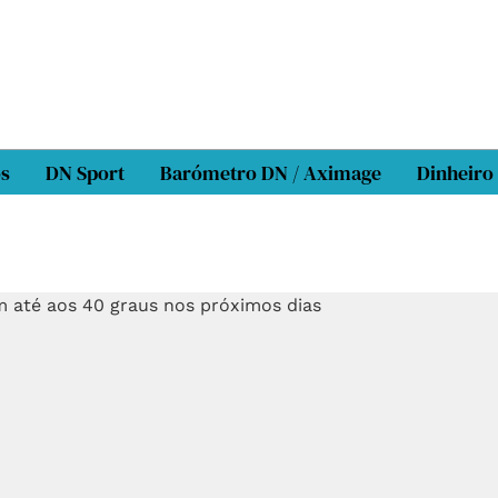
os
DN Sport
Barómetro DN / Aximage
Dinheiro