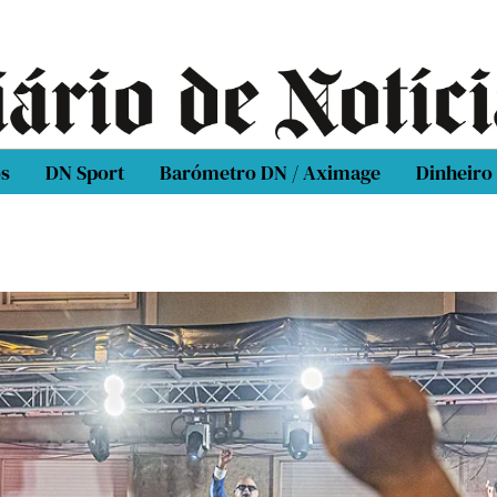
os
DN Sport
Barómetro DN / Aximage
Dinheiro