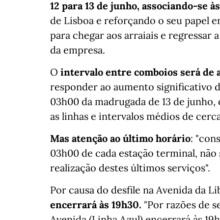
12 para 13 de junho, associando-se à
de Lisboa e reforçando o seu papel e
para chegar aos arraiais e regressar
da empresa.
O
intervalo entre comboios será de
responder ao aumento significativo d
03h00 da madrugada de 13 de junho,
as linhas e intervalos médios de cerc
Mas atenção ao último horário
: "con
03h00 de cada estação terminal, não
realização destes últimos serviços".
Por causa do desfile na Avenida da L
encerrará às 19h30.
"Por razões de s
Avenida (Linha Azul) encerrará às 1