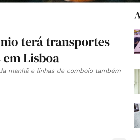
A
nio terá transportes
s em Lisboa
0 da manhã e linhas de comboio também