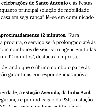
s celebrações de Santo António
e às Festas
nquanto principal solução de mobilidade
 a casa em segurança", lê-se em comunicado
 aproximadamente 12 minutos.
"Para
a procura, o serviço será prolongado até às
 com comboios de seis carruagens em todas
a de 12 minutos", destaca a empresa.
siderando que o último comboio parte às
 são garantidas correspondências após a
iberdade,
a estação Avenida, da linha Azul,
egurança e por indicação da PSP, a estação
9h30. A passagem pedonal subterrânea