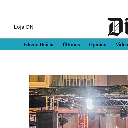
Loja DN
Edição Diária
Últimas
Opinião
Víde