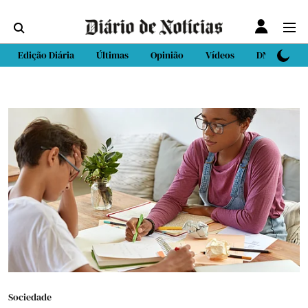
Edição Diária
Últimas
Opinião
Vídeos
DN Sport
Sociedade