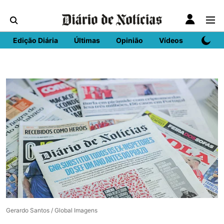
Edição Diária
Últimas
Opinião
Vídeos
DN Spo
Gerardo Santos / Global Imagens