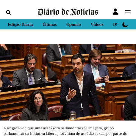
Edição Diária
Últimas
Opinião
Vídeos
DN Sport
A alegação de que uma assessora parlamentar (na imagem, grupo
parlamentar da Iniciativa Liberal) foi vítima de assédio sexual por parte do