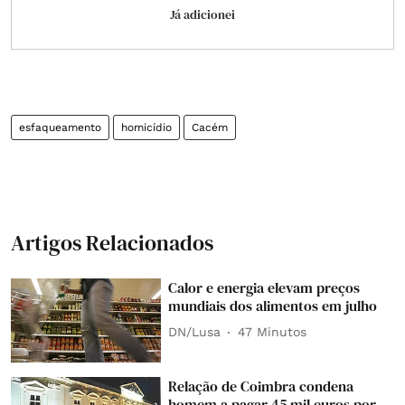
Já adicionei
esfaqueamento
homicídio
Cacém
Artigos Relacionados
Calor e energia elevam preços
mundiais dos alimentos em julho
DN/Lusa
47 Minutos
Relação de Coimbra condena
homem a pagar 45 mil euros por