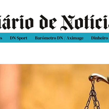
os
DN Sport
Barómetro DN / Aximage
Dinheiro