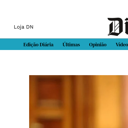
Loja DN
Edição Diária
Últimas
Opinião
Víde