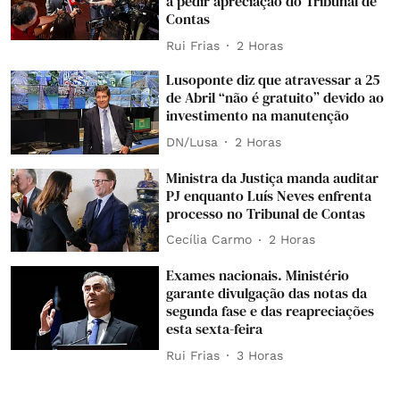
a pedir apreciação do Tribunal de
Contas
Rui Frias
2 Horas
Lusoponte diz que atravessar a 25
de Abril “não é gratuito” devido ao
investimento na manutenção
DN/Lusa
2 Horas
Ministra da Justiça manda auditar
PJ enquanto Luís Neves enfrenta
processo no Tribunal de Contas
Cecília Carmo
2 Horas
Exames nacionais. Ministério
garante divulgação das notas da
segunda fase e das reapreciações
esta sexta-feira
Rui Frias
3 Horas