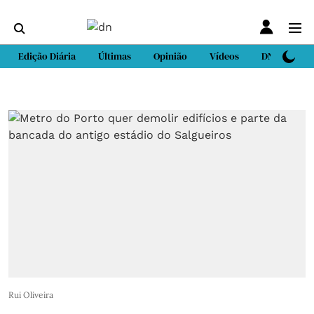
Edição Diária
Últimas
Opinião
Vídeos
DN Sport
Rui Oliveira