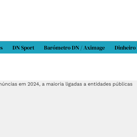
os
DN Sport
Barómetro DN / Aximage
Dinheiro