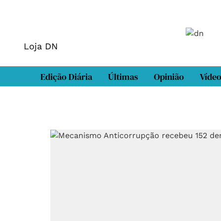
Loja DN
Edição Diária
Últimas
Opinião
Víde